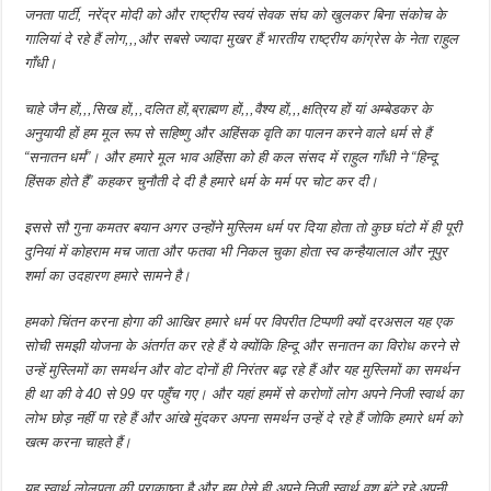
जनता पार्टी, नरेंद्र मोदी को और राष्ट्रीय स्वयं सेवक संघ को खुलकर बिना संकोच के
गालियां दे रहे हैं लोग,,,और सबसे ज्यादा मुखर हैं भारतीय राष्ट्रीय कांग्रेस के नेता राहुल
गाँधी।
चाहे जैन हों,,,सिख हों,,,दलित हों,ब्राह्मण हों,,,वैश्य हों,,,क्षत्रिय हों यां अम्बेडकर के
अनुयायी हों हम मूल रूप से सहिष्णु और अहिंसक वृति का पालन करने वाले धर्म से हैं
“सनातन धर्म”। और हमारे मूल भाव अहिंसा को ही कल संसद में राहुल गाँधी ने “हिन्दू
हिंसक होते हैं” कहकर चुनौती दे दी है हमारे धर्म के मर्म पर चोट कर दी।
इससे सौ गुना कमतर बयान अगर उन्होंने मुस्लिम धर्म पर दिया होता तो कुछ घंटो में ही पूरी
दुनियां में कोहराम मच जाता और फतवा भी निकल चुका होता स्व कन्हैयालाल और नूपुर
शर्मा का उदहारण हमारे सामने है।
हमको चिंतन करना होगा की आखिर हमारे धर्म पर विपरीत टिप्पणी क्यों दरअसल यह एक
सोची समझी योजना के अंतर्गत कर रहे हैं ये क्योंकि हिन्दू और सनातन का विरोध करने से
उन्हें मुस्लिमों का समर्थन और वोट दोनों ही निरंतर बढ़ रहे हैं और यह मुस्लिमों का समर्थन
ही था की वे 40 से 99 पर पहुँच गए। और यहां हममें से करोणों लोग अपने निजी स्वार्थ का
लोभ छोड़ नहीं पा रहे हैं और आंखे मुंदकर अपना समर्थन उन्हें दे रहे हैं जोकि हमारे धर्म को
खत्म करना चाहते हैं।
यह स्वार्थ लोलुपता की पराकाष्ठा है और हम ऐसे ही अपने निजी स्वार्थ वश बंटे रहे अपनी