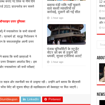
उपलब्ध कराए गए लिंक या नीचे दिये
12 अग
बकाया मंडी राशि नहीं चुकाने
संक
 कार्ड 2021 डाउनलोड कर सकते
वाले सब्जी व्यापारियों पर
50
कार्रवाई, दुकानें की गईं सील
1 hour ago
कैलाश
जी ऑनलाइन उत्तर पुस्तिका
और 
52
स) में स्नातकोत्तर के सभी संकायों
प्राचार्य डॉ. श्रद्धा गिरोलकर ने
धान के सफलतापूर्वक अपनी उत्तर
पंजाब यूनिवर्सिटी के स्टूडेंट
सेंटर को बम से उड़ाने की
धमकी, सुरक्षा एजेंसियां अलर्ट
े बताया कि सभी छात्राओं ने
Abou
ः उत्तर लिखकर अपलोड किए। इस
1 hour ago
 स्नातकोत्तर की सभी परीक्षाएं
सरल सहज और तकनीकी रूप से उत्कृष्ट रही। उन्होंने आगे बताया कि बीएससी
 फीस पेमेंट की सूचना शीघ्र ही महाविद्यालय की वेबसाइट पर मिल जाएगी।
News 
Stumbleupon
LinkedIn
Pinterest