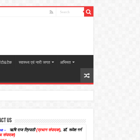
टो&टेक
स्वास्थ्य एवं नारी जगत
अभिमत
act Us
e -
ऋषि राज त्रिपाठी
(प्रधान संपादक)
,
डॉ. रूपेश गर्ग
बंध संपादक)
ress :-