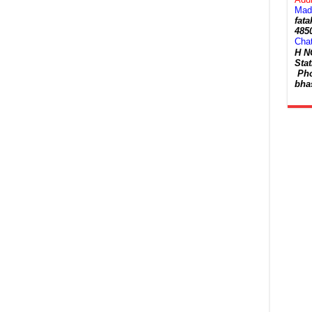
Mad
fat
485
Chat
H NO
Sta
Pho
bha