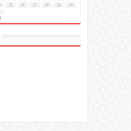
4
25
26
27
28
29
30
1
l