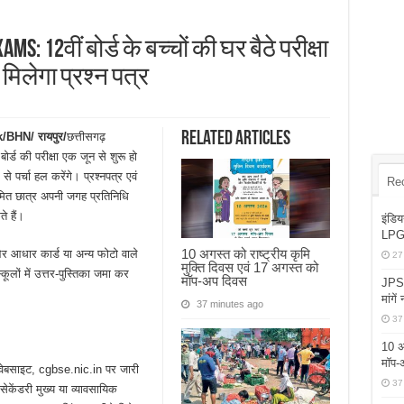
: 12वीं बोर्ड के बच्चों की घर बैठे परीक्षा
े मिलेगा प्रश्न पत्र
Related Articles
BHN/ रायपुर/
छत्तीसगढ़
ोर्ड की परीक्षा एक जून से शुरू हो
े पर्चा हल करेंगे। प्रश्नपत्र एवं
Re
रमित छात्र अपनी जगह प्रतिनिधि
े हैं।
इंडिय
LPG 
10 अगस्त को राष्ट्रीय कृमि
र और आधार कार्ड या अन्य फोटो वाले
27
मुक्ति दिवस एवं 17 अगस्त को
लों में उत्तर-पुस्तिका जमा कर
मॉप-अप दिवस
JPSC
मांगें
37 minutes ago
37
10 अग
मॉप-
ल वेबसाइट, cgbse.nic.in पर जारी
37
सेकेंडरी मुख्य या व्यावसायिक