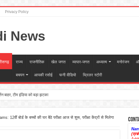
Privacy Policy
तीसगढ़
राज्य
राजनीतिक
खेल जगत
व्यापार-जगत
अध्यात्म
मनोरंजन
ऑ
बचपन
आपकी रसोई
फनी वीडियो
थ्रिलर स्टोरी
्शन बाहर, टीम इंडिया को बड़ा झटका
वीं बोर्ड के बच्चों की घर बैठे परीक्षा आज से शुरू, परीक्षा केंद्रों से मिलेगा
Cont
Nam
(प्र
Add